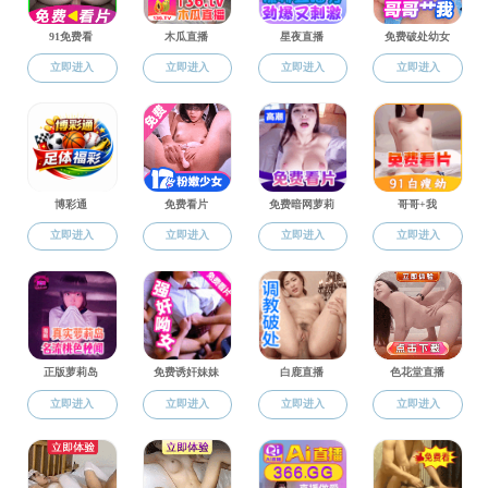
网站国产探
文件下载
栏目总浏览量：
次
临
> 专业建设
> 课程建设
附件1 国产
> 教学管理
位审批表（临床&
> 教学研究
> 实践教学
> 文件下载
上一篇：实习
下一篇：嘉兴