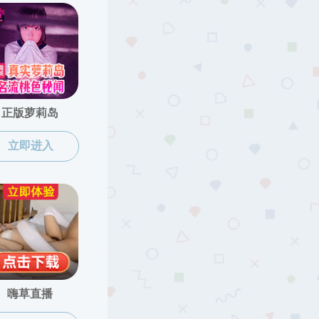
2019-06-28 浏览量：
218
2019-06-28 浏览量：
163
2019-06-28 浏览量：
296
2019-06-28 浏览量：
178
2019-06-28 浏览量：
82
2019-06-28 浏览量：
10051
2019-06-28 浏览量：
205
2019-06-28 浏览量：
97