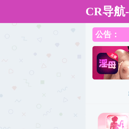
国产探花视频
网站国产探花
国产探花视频
师资队伍
党建工
视频
总览