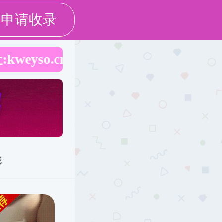
究生教育
专业认证
材料下载
党员之家