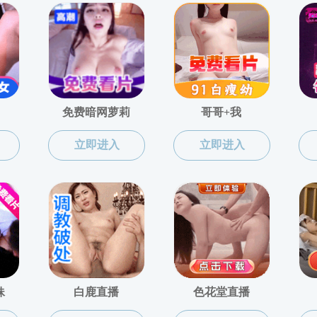
嘉兴学院（国产探花视频 ）党校第二十期培训班分班名单
嘉兴学院（国产探花视频 ）党校第十九期培训班优秀学员名单
嘉兴学院（国产探花视频 ）党校第十九期培训班学员名单
嘉兴学院（国产探花视频 ）党校第十八期培训班优秀学员名单
国产探花视频 第十九期业余党校开学
嘉兴学院（国产探花视频 ）党校第十八期培训班学员名单
嘉兴学院（国产探花视频 ）党校第十八期培训班学员分班
嘉兴学院（国产探花视频 ）党校第十八期学员培训班课程、活动安
48条 1/4
国产探花视频
上页
下页
尾页
页